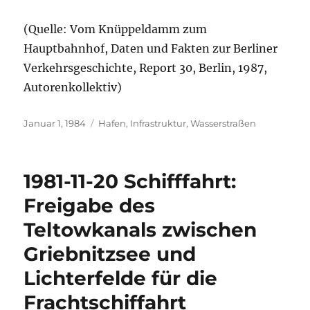
(Quelle: Vom Knüppeldamm zum
Hauptbahnhof, Daten und Fakten zur Berliner
Verkehrsgeschichte, Report 30, Berlin, 1987,
Autorenkollektiv)
Veröffentlicht
Kategorien
Januar 1, 1984
Hafen
,
Infrastruktur
,
Wasserstraßen
am
1981-11-20 Schifffahrt:
Freigabe des
Teltowkanals zwischen
Griebnitzsee und
Lichterfelde für die
Frachtschiffahrt