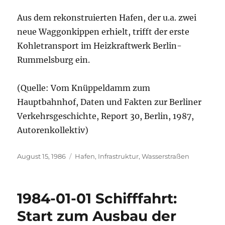
Aus dem rekonstruierten Hafen, der u.a. zwei
neue Waggonkippen erhielt, trifft der erste
Kohletransport im Heizkraftwerk Berlin-
Rummelsburg ein.
(Quelle: Vom Knüppeldamm zum
Hauptbahnhof, Daten und Fakten zur Berliner
Verkehrsgeschichte, Report 30, Berlin, 1987,
Autorenkollektiv)
Veröffentlicht
Kategorien
August 15, 1986
Hafen
,
Infrastruktur
,
Wasserstraßen
am
1984-01-01 Schifffahrt:
Start zum Ausbau der