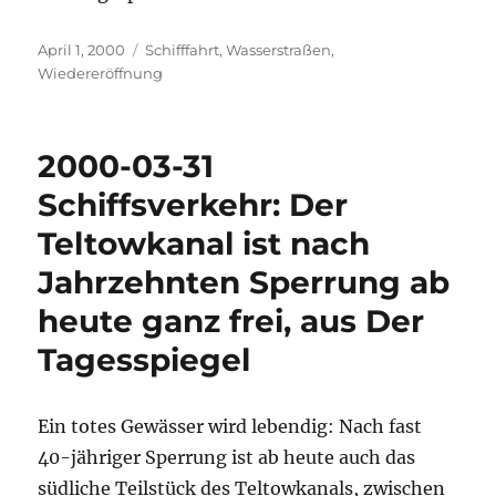
Veröffentlicht
Kategorien
April 1, 2000
Schifffahrt
,
Wasserstraßen
,
am
Wiedereröffnung
2000-03-31
Schiffsverkehr: Der
Teltowkanal ist nach
Jahrzehnten Sperrung ab
heute ganz frei, aus Der
Tagesspiegel
Ein totes Gewässer wird lebendig: Nach fast
40-jähriger Sperrung ist ab heute auch das
südliche Teilstück des Teltowkanals, zwischen