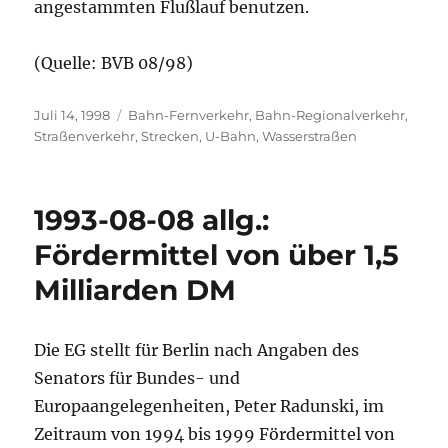
angestammten Flußlauf benutzen.
(Quelle: BVB 08/98)
Veröffentlicht
Kategorien
Juli 14, 1998
Bahn-Fernverkehr
,
Bahn-Regionalverkehr
,
am
Straßenverkehr
,
Strecken
,
U-Bahn
,
Wasserstraßen
1993-08-08 allg.:
Fördermittel von über 1,5
Milliarden DM
Die EG stellt für Berlin nach Angaben des
Senators für Bundes- und
Europaangelegenheiten, Peter Radunski, im
Zeitraum von 1994 bis 1999 Fördermittel von