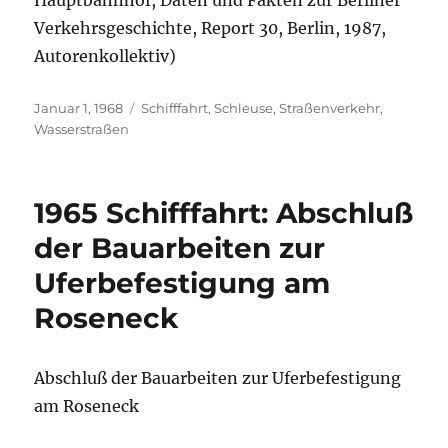
Hauptbahnhof, Daten und Fakten zur Berliner
Verkehrsgeschichte, Report 30, Berlin, 1987,
Autorenkollektiv)
Veröffentlicht
Kategorien
Januar 1, 1968
Schifffahrt
,
Schleuse
,
Straßenverkehr
,
am
Wasserstraßen
1965 Schifffahrt: Abschluß
der Bauarbeiten zur
Uferbefestigung am
Roseneck
Abschluß der Bauarbeiten zur Uferbefestigung
am Roseneck