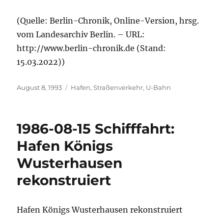
(Quelle: Berlin-Chronik, Online-Version, hrsg.
vom Landesarchiv Berlin. – URL:
http://www.berlin-chronik.de (Stand:
15.03.2022))
Veröffentlicht
Kategorien
August 8, 1993
Hafen
,
Straßenverkehr
,
U-Bahn
am
1986-08-15 Schifffahrt:
Hafen Königs
Wusterhausen
rekonstruiert
Hafen Königs Wusterhausen rekonstruiert