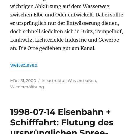
wichtigen Abkürzung auf dem Wasserweg
zwischen Elbe und Oder entwickelt. Dabei sollte
er ursprünglich nur der Entwässerung dienen,
doch schnell siedelten sich in Britz, Tempelhof,
Lankwitz, Lichterfelde Industrie und Gewerbe
an. Die Orte gediehen gut am Kanal.
„2000-03-31 Schiffsverkehr: Der Teltowkanal ist na
weiterlesen
Veröffentlicht
Kategorien
März 31, 2000
Infrastruktur
,
Wasserstraßen
,
am
Wiedereröffnung
1998-07-14 Eisenbahn +
Schifffahrt: Flutung des
ursprünglichen Spree-