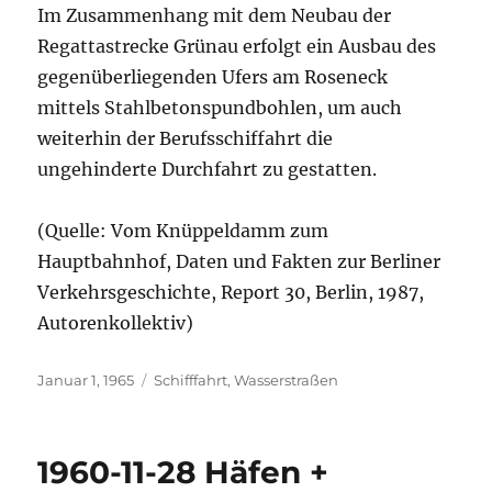
Im Zusammenhang mit dem Neubau der
Regattastrecke Grünau erfolgt ein Ausbau des
gegenüberliegenden Ufers am Roseneck
mittels Stahlbetonspundbohlen, um auch
weiterhin der Berufsschiffahrt die
ungehinderte Durchfahrt zu gestatten.
(Quelle: Vom Knüppeldamm zum
Hauptbahnhof, Daten und Fakten zur Berliner
Verkehrsgeschichte, Report 30, Berlin, 1987,
Autorenkollektiv)
Veröffentlicht
Kategorien
Januar 1, 1965
Schifffahrt
,
Wasserstraßen
am
1960-11-28 Häfen +