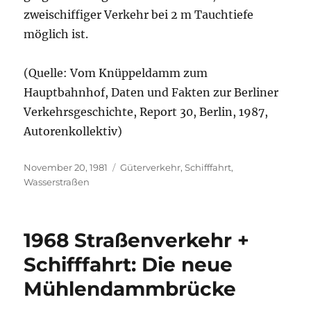
zweischiffiger Verkehr bei 2 m Tauchtiefe
möglich ist.
(Quelle: Vom Knüppeldamm zum
Hauptbahnhof, Daten und Fakten zur Berliner
Verkehrsgeschichte, Report 30, Berlin, 1987,
Autorenkollektiv)
Veröffentlicht
Kategorien
November 20, 1981
Güterverkehr
,
Schifffahrt
,
am
Wasserstraßen
1968 Straßenverkehr +
Schifffahrt: Die neue
Mühlendammbrücke