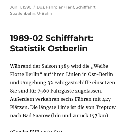
Veröffentlicht
Kategorien
Juni 1, 1990
Bus
,
Fahrplan+Tarif
,
Schifffahrt
,
am
Straßenbahn
,
U-Bahn
1989-02 Schifffahrt:
Statistik Ostberlin
Während der Saison 1989 wird die „Weiße
Flotte Berlin“ auf ihren Linien in Ost-Berlin
und Umgebung 32 Fahrgastschiffe einsetzen.
Sie sind für 7560 Fahrgäste zugelassen.
Außerdem verkehren sechs Fähren mit 427
Plätzen. Die längste Linie ist die von Treptow
nach Bad Saarow (hin und zurück 157 km).