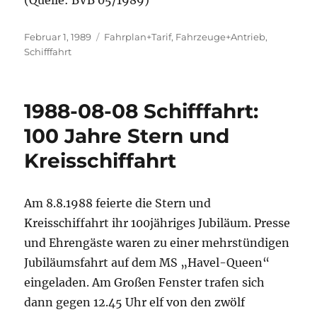
(Quelle: BVB 05/1989)
Veröffentlicht
Kategorien
Februar 1, 1989
Fahrplan+Tarif
,
Fahrzeuge+Antrieb
,
am
Schifffahrt
1988-08-08 Schifffahrt:
100 Jahre Stern und
Kreisschiffahrt
Am 8.8.1988 feierte die Stern und
Kreisschiffahrt ihr 100jähriges Jubiläum. Presse
und Ehrengäste waren zu einer mehrstündigen
Jubiläumsfahrt auf dem MS „Havel-Queen“
eingeladen. Am Großen Fenster trafen sich
dann gegen 12.45 Uhr elf von den zwölf