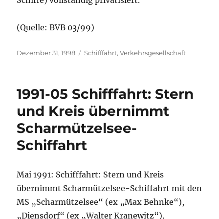
Schiffe) vollständig privatisiert.
(Quelle: BVB 03/99)
Veröffentlicht
Kategorien
Dezember 31, 1998
Schifffahrt
,
Verkehrsgesellschaft
am
1991-05 Schifffahrt: Stern
und Kreis übernimmt
Scharmützelsee-
Schiffahrt
Mai 1991: Schifffahrt: Stern und Kreis
übernimmt Scharmützelsee-Schiffahrt mit den
MS „Scharmützelsee“ (ex „Max Behnke“),
„Diensdorf“ (ex „Walter Kranewitz“),