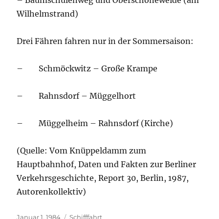
– Baumschulenweg und Oberschöneweide (am
Wilhelmstrand)
Drei Fähren fahren nur in der Sommersaison:
– Schmöckwitz – Große Krampe
– Rahnsdorf – Müggelhort
– Müggelheim – Rahnsdorf (Kirche)
(Quelle: Vom Knüppeldamm zum
Hauptbahnhof, Daten und Fakten zur Berliner
Verkehrsgeschichte, Report 30, Berlin, 1987,
Autorenkollektiv)
Veröffentlicht
Kategorien
Januar 1, 1984
Schifffahrt