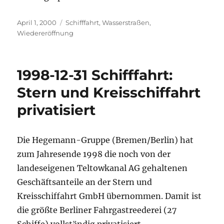
Veröffentlicht
Kategorien
April 1, 2000
Schifffahrt
,
Wasserstraßen
,
am
Wiedereröffnung
1998-12-31 Schifffahrt:
Stern und Kreisschiffahrt
privatisiert
Die Hegemann-Gruppe (Bremen/Berlin) hat
zum Jahresende 1998 die noch von der
landeseigenen Teltowkanal AG gehaltenen
Geschäftsanteile an der Stern und
Kreisschiffahrt GmbH übernommen. Damit ist
die größte Berliner Fahrgastreederei (27