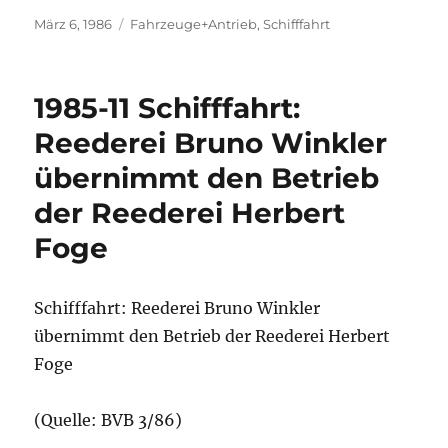
Veröffentlicht
Kategorien
März 6, 1986
Fahrzeuge+Antrieb
,
Schifffahrt
am
1985-11 Schifffahrt:
Reederei Bruno Winkler
übernimmt den Betrieb
der Reederei Herbert
Foge
Schifffahrt: Reederei Bruno Winkler
übernimmt den Betrieb der Reederei Herbert
Foge
(Quelle: BVB 3/86)