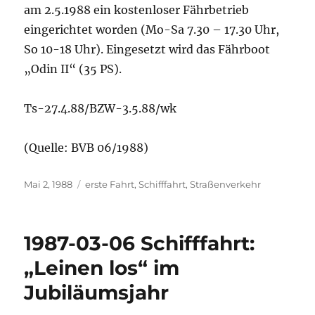
am 2.5.1988 ein kostenloser Fährbetrieb
eingerichtet worden (Mo-Sa 7.30 – 17.30 Uhr,
So 10-18 Uhr). Eingesetzt wird das Fährboot
„Odin II“ (35 PS).
Ts-27.4.88/BZW-3.5.88/wk
(Quelle: BVB 06/1988)
Veröffentlicht
Kategorien
Mai 2, 1988
erste Fahrt
,
Schifffahrt
,
Straßenverkehr
am
1987-03-06 Schifffahrt:
„Leinen los“ im
Jubiläumsjahr