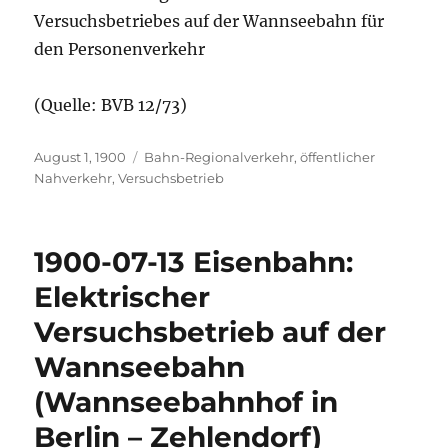
Versuchsbetriebes auf der Wannseebahn für
den Personenverkehr
(Quelle: BVB 12/73)
Veröffentlicht
Kategorien
August 1, 1900
Bahn-Regionalverkehr
,
öffentlicher
am
Nahverkehr
,
Versuchsbetrieb
1900-07-13 Eisenbahn:
Elektrischer
Versuchsbetrieb auf der
Wannseebahn
(Wannseebahnhof in
Berlin – Zehlendorf)