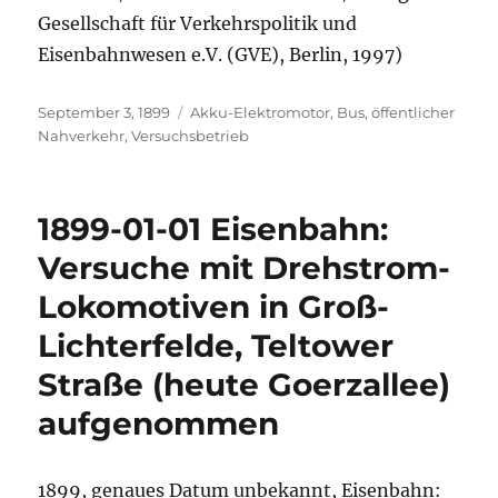
Gesellschaft für Verkehrspolitik und
Eisenbahnwesen e.V. (GVE), Berlin, 1997)
Veröffentlicht
Kategorien
September 3, 1899
Akku-Elektromotor
,
Bus
,
öffentlicher
am
Nahverkehr
,
Versuchsbetrieb
1899-01-01 Eisenbahn:
Versuche mit Drehstrom-
Lokomotiven in Groß-
Lichterfelde, Teltower
Straße (heute Goerzallee)
aufgenommen
1899, genaues Datum unbekannt, Eisenbahn: