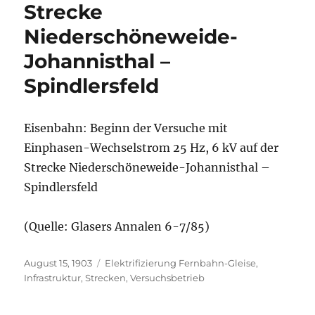
Strecke
Niederschöneweide-
Johannisthal –
Spindlersfeld
Eisenbahn: Beginn der Versuche mit
Einphasen-Wechselstrom 25 Hz, 6 kV auf der
Strecke Niederschöneweide-Johannisthal –
Spindlersfeld
(Quelle: Glasers Annalen 6-7/85)
Veröffentlicht
Kategorien
August 15, 1903
Elektrifizierung Fernbahn-Gleise
,
am
Infrastruktur
,
Strecken
,
Versuchsbetrieb