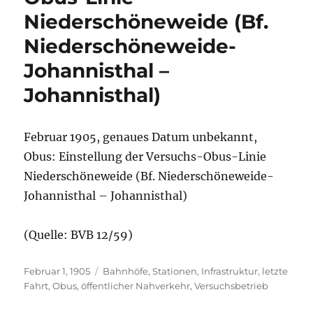
Niederschöneweide (Bf.
Niederschöneweide-
Johannisthal –
Johannisthal)
Februar 1905, genaues Datum unbekannt,
Obus: Einstellung der Versuchs-Obus-Linie
Niederschöneweide (Bf. Niederschöneweide-
Johannisthal – Johannisthal)
(Quelle: BVB 12/59)
Veröffentlicht
Kategorien
Februar 1, 1905
Bahnhöfe, Stationen
,
Infrastruktur
,
letzte
am
Fahrt
,
Obus
,
öffentlicher Nahverkehr
,
Versuchsbetrieb