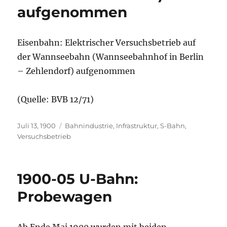
aufgenommen
Eisenbahn: Elektrischer Versuchsbetrieb auf
der Wannseebahn (Wannseebahnhof in Berlin
– Zehlendorf) aufgenommen
(Quelle: BVB 12/71)
Veröffentlicht
Kategorien
Juli 13, 1900
Bahnindustrie
,
Infrastruktur
,
S-Bahn
,
am
Versuchsbetrieb
1900-05 U-Bahn:
Probewagen