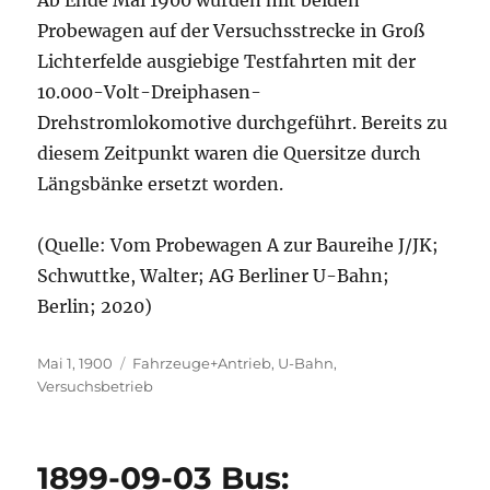
Ab Ende Mai 1900 wurden mit beiden
Probewagen auf der Versuchsstrecke in Groß
Lichterfelde ausgiebige Testfahrten mit der
10.000-Volt-Dreiphasen-
Drehstromlokomotive durchgeführt. Bereits zu
diesem Zeitpunkt waren die Quersitze durch
Längsbänke ersetzt worden.
(Quelle: Vom Probewagen A zur Baureihe J/JK;
Schwuttke, Walter; AG Berliner U-Bahn;
Berlin; 2020)
Veröffentlicht
Kategorien
Mai 1, 1900
Fahrzeuge+Antrieb
,
U-Bahn
,
am
Versuchsbetrieb
1899-09-03 Bus: