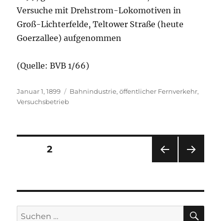
Versuche mit Drehstrom-Lokomotiven in
Groß-Lichterfelde, Teltower Straße (heute
Goerzallee) aufgenommen
(Quelle: BVB 1/66)
Veröffentlicht
Kategorien
Januar 1, 1899
Bahnindustrie
,
öffentlicher Fernverkehr
,
am
Versuchsbetrieb
Seitennummerierung
SEITE
2
VOR
NÄC
der
HERI
HSTE
GE
SEIT
Beiträge
SEIT
E
E
SU
Suchen