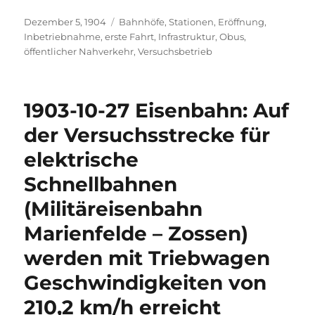
Veröffentlicht
Kategorien
Dezember 5, 1904
Bahnhöfe, Stationen
,
Eröffnung,
am
Inbetriebnahme
,
erste Fahrt
,
Infrastruktur
,
Obus
,
öffentlicher Nahverkehr
,
Versuchsbetrieb
1903-10-27 Eisenbahn: Auf
der Versuchsstrecke für
elektrische
Schnellbahnen
(Militäreisenbahn
Marienfelde – Zossen)
werden mit Triebwagen
Geschwindigkeiten von
210,2 km/h erreicht