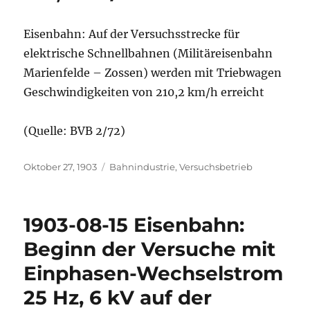
Eisenbahn: Auf der Versuchsstrecke für
elektrische Schnellbahnen (Militäreisenbahn
Marienfelde – Zossen) werden mit Triebwagen
Geschwindigkeiten von 210,2 km/h erreicht
(Quelle: BVB 2/72)
Veröffentlicht
Kategorien
Oktober 27, 1903
Bahnindustrie
,
Versuchsbetrieb
am
1903-08-15 Eisenbahn:
Beginn der Versuche mit
Einphasen-Wechselstrom
25 Hz, 6 kV auf der