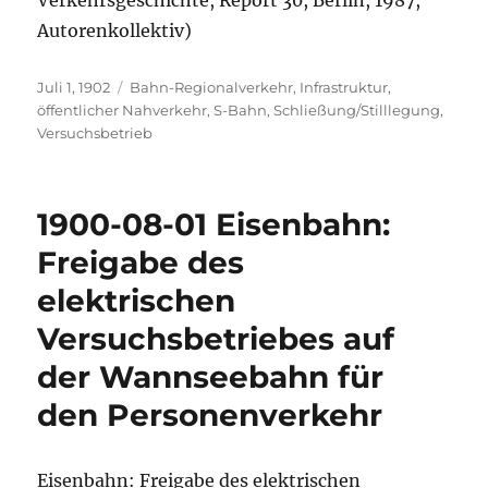
Verkehrsgeschichte, Report 30, Berlin, 1987,
Autorenkollektiv)
Veröffentlicht
Kategorien
Juli 1, 1902
Bahn-Regionalverkehr
,
Infrastruktur
,
am
öffentlicher Nahverkehr
,
S-Bahn
,
Schließung/Stilllegung
,
Versuchsbetrieb
1900-08-01 Eisenbahn:
Freigabe des
elektrischen
Versuchsbetriebes auf
der Wannseebahn für
den Personenverkehr
Eisenbahn: Freigabe des elektrischen