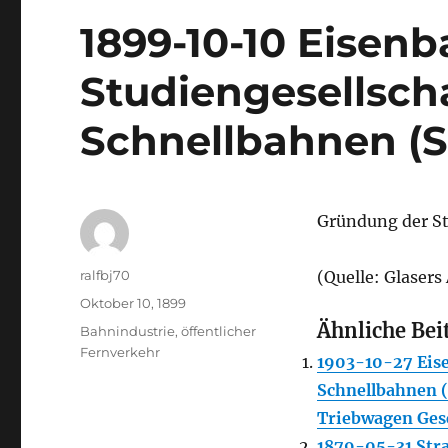
1899-10-10 Eisen
Studiengesellscha
Schnellbahnen (St
Gründung der Stu
Autor
ralfbj70
(Quelle: Glaser
Veröffentlicht
Oktober 10, 1899
am
Ähnliche Bei
Kategorien
Bahnindustrie
,
öffentlicher
Fernverkehr
1903-10-27 Eise
Schnellbahnen (
Triebwagen Ges
1879-05-31 Stra