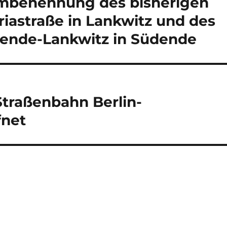
Umbenennung des bisherigen
iastraße in Lankwitz und des
dende-Lankwitz in Südende
Straßenbahn Berlin-
fnet