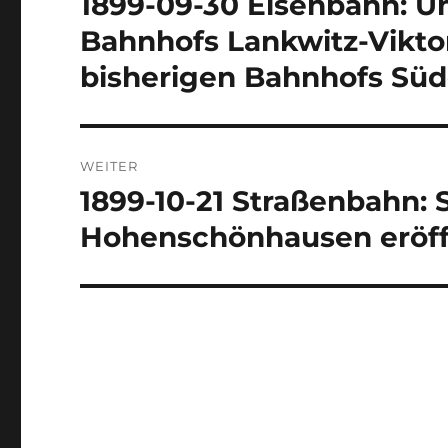
1899-09-30 Eisenbahn: 
Vorheriger
Beitrag:
Bahnhofs Lankwitz-Viktor
bisherigen Bahnhofs Sü
WEITER
1899-10-21 Straßenbahn: 
Nächster
Beitrag:
Hohenschönhausen eröf