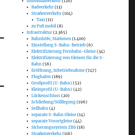
Individualverkehr
(120)
Radverkehr
(13)
Straßenverkehr
(104)
Taxi
(11)
zu Fuß mobil
(8)
Infrastruktur
(2.365)
Bahnhöfe, Stationen
(1.400)
Einstellung S-Bahn-Betrieb
(6)
Elektrifizierung Fernbahn-Gleise
(34)
Elektrifizierung von Gleisen für die S-
Bahn
(56)
Eröffnung, Inbetriebnahme
(747)
Flughafen
(189)
Großprofil (U-Bahn)
(52)
Kleinprofil (U-Bahn)
(42)
Lückenschluss
(20)
Schließung/Stilllegung
(196)
Seilbahn
(4)
separate S-Bahn Gleise
(14)
separate Vorortgleise
(44)
Sicherungssystem ZBS
(18)
Straßenverkehr
(116)