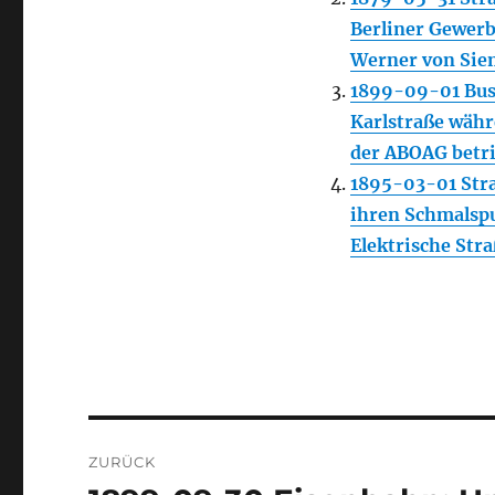
Berliner Gewerb
Werner von Siem
1899-09-01 Bus:
Karlstraße wäh
der ABOAG betr
1895-03-01 Stra
ihren Schmalspu
Elektrische St
Beitragsnavigation
ZURÜCK