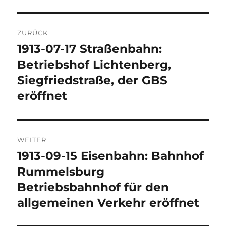
Beitragsnavigation
ZURÜCK
1913-07-17 Straßenbahn:
Vorheriger
Beitrag:
Betriebshof Lichtenberg,
Siegfriedstraße, der GBS
eröffnet
WEITER
1913-09-15 Eisenbahn: Bahnhof
Nächster
Beitrag:
Rummelsburg
Betriebsbahnhof für den
allgemeinen Verkehr eröffnet