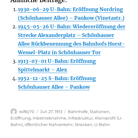
1930-06-29 U-Bahn: Eröffnung Nordring
(Schönhauser Allee) – Pankow (Vinetastr.)
1945-05-26 U-Bahn: Wiedereröffnung der
Strecke Alexanderplatz – Schönhauser
Allee Rückbenennung des Bahnhofs Horst-
Wessel-Platz in Schönhauser Tor
1913-07-01 U-Bahn: Eröffnung
Spittelmarkt – Alex
1952-12-25 S-Bahn: Eröffnung
Schönhauser Allee – Pankow
Autor
Veröffentlicht
Kategorien
ralfbj70
Juli 27, 1913
Bahnhöfe, Stationen
,
am
Eröffnung, Inbetriebnahme
,
Infrastruktur
,
Kleinprofil (U-
Bahn)
,
öffentlicher Nahverkehr
,
Strecken
,
U-Bahn