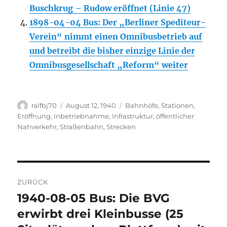
Buschkrug – Rudow eröffnet (Linie 47)
1898-04-04 Bus: Der „Berliner Spediteur-
Verein“ nimmt einen Omnibusbetrieb auf
und betreibt die bisher einzige Linie der
Omnibusgesellschaft „Reform“ weiter
Autor
Veröffentlicht
Kategorien
ralfbj70
August 12, 1940
Bahnhöfe, Stationen
,
am
Eröffnung, Inbetriebnahme
,
Infrastruktur
,
öffentlicher
Nahverkehr
,
Straßenbahn
,
Strecken
Beitragsnavigation
ZURÜCK
1940-08-05 Bus: Die BVG
Vorheriger
Beitrag:
erwirbt drei Kleinbusse (25