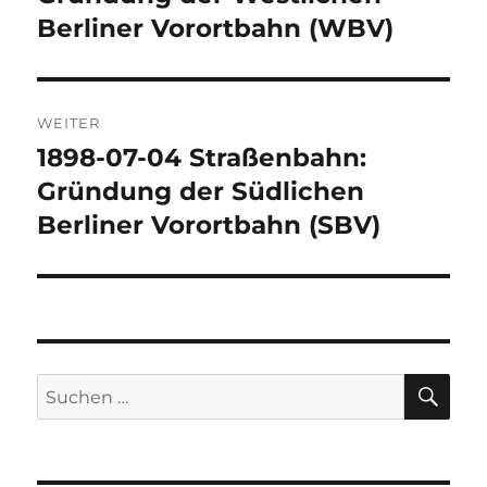
Berliner Vorortbahn (WBV)
WEITER
1898-07-04 Straßenbahn:
Nächster
Beitrag:
Gründung der Südlichen
Berliner Vorortbahn (SBV)
SU
Suchen
nach: