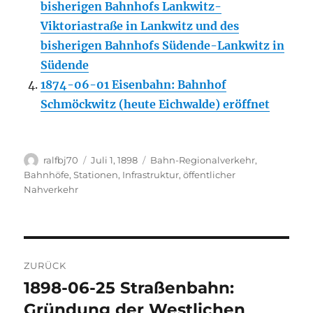
bisherigen Bahnhofs Lankwitz-
Viktoriastraße in Lankwitz und des
bisherigen Bahnhofs Südende-Lankwitz in
Südende
1874-06-01 Eisenbahn: Bahnhof
Schmöckwitz (heute Eichwalde) eröffnet
Autor
Veröffentlicht
Kategorien
ralfbj70
Juli 1, 1898
Bahn-Regionalverkehr
,
am
Bahnhöfe, Stationen
,
Infrastruktur
,
öffentlicher
Nahverkehr
Beitragsnavigation
ZURÜCK
1898-06-25 Straßenbahn:
Vorheriger
Beitrag:
Gründung der Westlichen