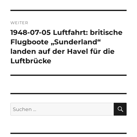
WEITER
1948-07-05 Luftfahrt: britische
Nächster
Beitrag:
Flugboote „Sunderland“
landen auf der Havel für die
Luftbrücke
SU
Suchen
nach: