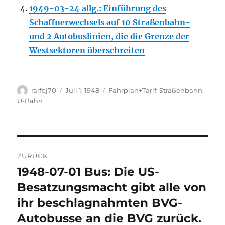
1949-03-24 allg.: Einführung des
Schaffnerwechsels auf 10 Straßenbahn-
und 2 Autobuslinien, die die Grenze der
Westsektoren überschreiten
Autor
Veröffentlicht
Kategorien
ralfbj70
Juli 1, 1948
Fahrplan+Tarif
,
Straßenbahn
,
am
U-Bahn
Beitragsnavigation
ZURÜCK
1948-07-01 Bus: Die US-
Vorheriger
Beitrag:
Besatzungsmacht gibt alle von
ihr beschlagnahmten BVG-
Autobusse an die BVG zurück.