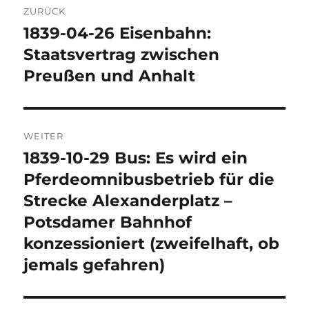
ZURÜCK
1839-04-26 Eisenbahn:
Vorheriger
Beitrag:
Staatsvertrag zwischen
Preußen und Anhalt
WEITER
1839-10-29 Bus: Es wird ein
Nächster
Beitrag:
Pferdeomnibusbetrieb für die
Strecke Alexanderplatz –
Potsdamer Bahnhof
konzessioniert (zweifelhaft, ob
jemals gefahren)