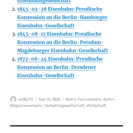
Eisenbahngesellschaft
1845-02-28 Eisenbahn: Preußische
Konzession an die Berlin-Hamburger
Eisenbahn-Gesellschaft
1845-08-17 Eisenbahn: Preußische
Konzession an die Berlin-Potsdam-
Magdeburger Eisenbahn-Gesellschaft
1872-06-24 Eisenbahn: Preußische
Konzession an Berlin-Dresdener
Eisenbahn-Gesellschaft
Autor
Veröffentlicht
Kategorien
ralfbj70
Mai 15, 1839
Bahn-Fernverkehr
,
Bahn-
am
Regionalverkehr
,
Verkehrsgesellschaft
,
Wirtschaft
Beitragsnavigation