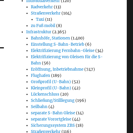
Individualverkehr
(120)
Radverkehr
(13)
Straßenverkehr
(104)
Taxi
(11)
zu Fuß mobil
(8)
Infrastruktur
(2.365)
Bahnhöfe, Stationen
(1.400)
Einstellung S-Bahn-Betrieb
(6)
Elektrifizierung Fernbahn-Gleise
(34)
Elektrifizierung von Gleisen für die S-
Bahn
(56)
Eröffnung, Inbetriebnahme
(747)
Flughafen
(189)
Großprofil (U-Bahn)
(52)
Kleinprofil (U-Bahn)
(42)
Lückenschluss
(20)
Schließung/Stilllegung
(196)
Seilbahn
(4)
separate S-Bahn Gleise
(14)
separate Vorortgleise
(44)
Sicherungssystem ZBS
(18)
Straßenverkehr
(116)