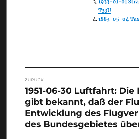
1933-01-01 Stra
T33U
1883-05-04 Taxi
Beitragsnavigation
ZURÜCK
1951-06-30 Luftfahrt: Die
Vorheriger
Beitrag:
gibt bekannt, daß der Fl
Entwicklung des Flugver
des Bundesgebietes über