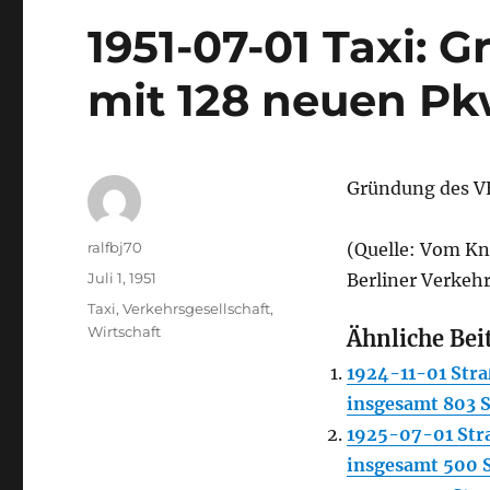
1951-07-01 Taxi: 
mit 128 neuen P
Gründung des V
Autor
ralfbj70
(Quelle: Vom K
Veröffentlicht
Juli 1, 1951
Berliner Verkehr
am
Kategorien
Taxi
,
Verkehrsgesellschaft
,
Wirtschaft
Ähnliche Bei
1924-11-01 Stra
insgesamt 803 S
1925-07-01 Str
insgesamt 500 S