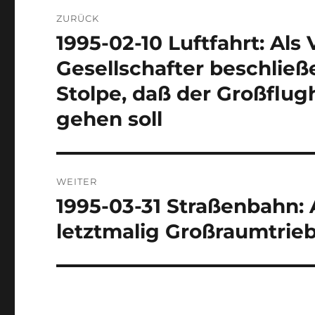
Beitragsnavigation
ZURÜCK
1995-02-10 Luftfahrt: Als
Vorheriger
Beitrag:
Gesellschafter beschlie
Stolpe, daß der Großflugh
gehen soll
WEITER
1995-03-31 Straßenbahn: 
Nächster
Beitrag:
letztmalig Großraumtrie