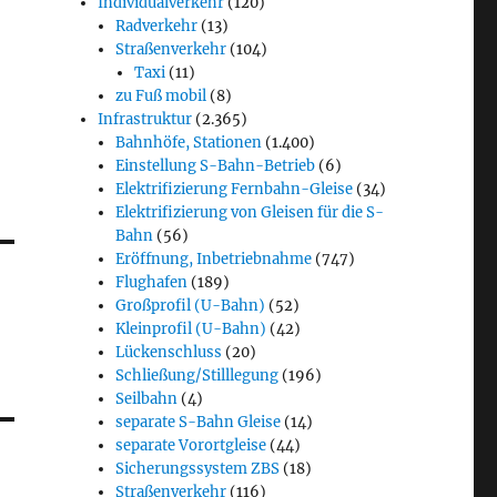
Individualverkehr
(120)
Radverkehr
(13)
Straßenverkehr
(104)
Taxi
(11)
zu Fuß mobil
(8)
Infrastruktur
(2.365)
Bahnhöfe, Stationen
(1.400)
Einstellung S-Bahn-Betrieb
(6)
Elektrifizierung Fernbahn-Gleise
(34)
Elektrifizierung von Gleisen für die S-
Bahn
(56)
Eröffnung, Inbetriebnahme
(747)
Flughafen
(189)
Großprofil (U-Bahn)
(52)
Kleinprofil (U-Bahn)
(42)
Lückenschluss
(20)
Schließung/Stilllegung
(196)
Seilbahn
(4)
separate S-Bahn Gleise
(14)
separate Vorortgleise
(44)
Sicherungssystem ZBS
(18)
Straßenverkehr
(116)