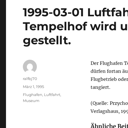
1995-03-01 Luftfa
Tempelhof wird 
gestellt.
Der Flughafen T
dürfen fortan ä
Autor
ralfbj70
Flugbetrieb ode
Veröffentlicht
März 1, 1995
tangiert.
am
Kategorien
Flughafen
,
Luftfahrt
,
Museum
(Quelle: Przycho
Verlagshaus, 19
Ähnliche Bei