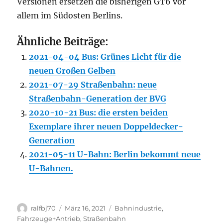
Versionen ersetzen die bisherigen GT6 vor
allem im Südosten Berlins.
Ähnliche Beiträge:
2021-04-04 Bus: Grünes Licht für die
neuen Großen Gelben
2021-07-29 Straßenbahn: neue
Straßenbahn-Generation der BVG
2020-10-21 Bus: die ersten beiden
Exemplare ihrer neuen Doppeldecker-
Generation
2021-05-11 U-Bahn: Berlin bekommt neue
U-Bahnen.
Autor
Veröffentlicht
Kategorien
ralfbj70
März 16, 2021
Bahnindustrie
,
am
Fahrzeuge+Antrieb
,
Straßenbahn