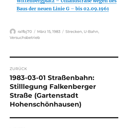
Wittenbergplatz – Uhlandstraße wegen des
Baus der neuen Linie G – bis 02.09.1961
Autor
Veröffentlicht
Kategorien
ralfbj70
März 15, 1983
Strecken
,
U-Bahn
,
am
Versuchsbetrieb
Beitragsnavigation
ZURÜCK
1983-03-01 Straßenbahn:
Vorheriger
Beitrag:
Stilllegung Falkenberger
Straße (Gartenstadt
Hohenschönhausen)