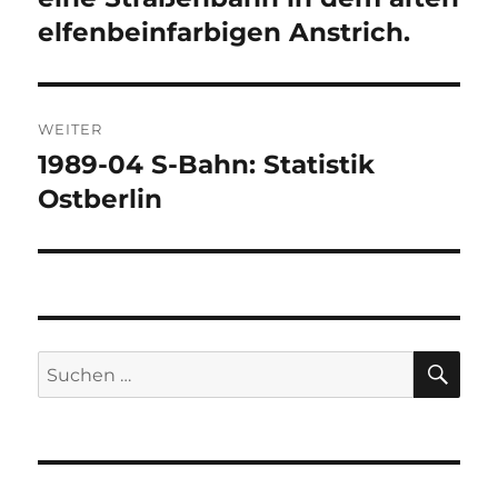
elfenbeinfarbigen Anstrich.
WEITER
1989-04 S-Bahn: Statistik
Nächster
Beitrag:
Ostberlin
SU
Suchen
nach: