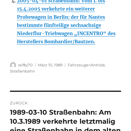
2005-04-01 Straßenbahn: Vom 1. bis
15.4.2005 verkehrte ein weiterer
Probewagen in Berlin: der für Nantes
bestimmte fünfteilige sechsachsige
Niederflur-Triebwagen „INCENTRO“ des
Herstellers Bombardier/Bautzen.
Autor
Veröffentlicht
Kategorien
ralfbj70
März 10, 1989
Fahrzeuge+Antrieb
,
am
Straßenbahn
Beitragsnavigation
ZURÜCK
1989-03-10 Straßenbahn: Am
Vorheriger
Beitrag:
10.3.1989 verkehrte letztmalig
eine Straßenbahn in dem alten