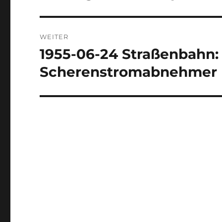
WEITER
1955-06-24 Straßenbahn:
Nächster
Beitrag:
Scherenstromabnehmer b