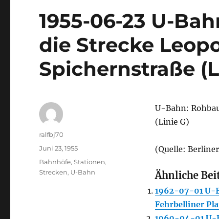
1955-06-23 U-Bah
die Strecke Leopo
Spichernstraße (L
U-Bahn: Rohbaub
(Linie G)
Autor
ralfbj70
Veröffentlicht
Juni 23, 1955
(Quelle: Berline
am
Kategorien
Bahnhöfe, Stationen
,
Strecken
,
U-Bahn
Ähnliche Bei
1962-07-01 U-B
Fehrbelliner Pl
1960-04-01 U-