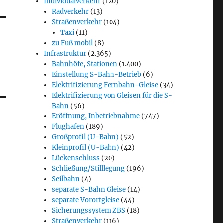
Individualverkehr
(120)
Radverkehr
(13)
Straßenverkehr
(104)
Taxi
(11)
zu Fuß mobil
(8)
Infrastruktur
(2.365)
Bahnhöfe, Stationen
(1.400)
Einstellung S-Bahn-Betrieb
(6)
Elektrifizierung Fernbahn-Gleise
(34)
Elektrifizierung von Gleisen für die S-
Bahn
(56)
Eröffnung, Inbetriebnahme
(747)
Flughafen
(189)
Großprofil (U-Bahn)
(52)
Kleinprofil (U-Bahn)
(42)
Lückenschluss
(20)
Schließung/Stilllegung
(196)
Seilbahn
(4)
separate S-Bahn Gleise
(14)
separate Vorortgleise
(44)
Sicherungssystem ZBS
(18)
Straßenverkehr
(116)