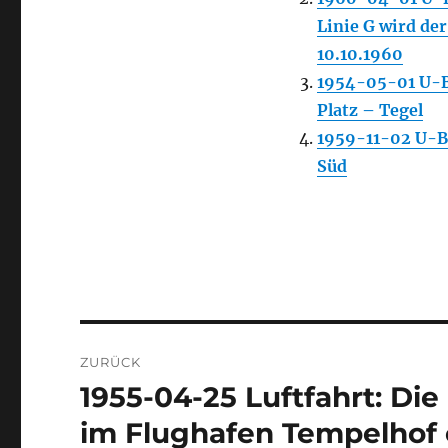
Linie G wird de
10.10.1960
1954-05-01 U-B
Platz – Tegel
1959-11-02 U-Ba
Süd
Beitragsnavigation
ZURÜCK
1955-04-25 Luftfahrt: Di
Vorheriger
Beitrag:
im Flughafen Tempelhof e