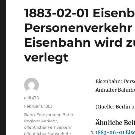
1883-02-01 Eisen
Personenverkehr 
Eisenbahn wird 
verlegt
Eisenbahn: Pers
Anhalter Bahnho
Autor
ralfbj70
Veröffentlicht
Februar 1, 1883
(Quelle: Berlin 
am
Kategorien
Bahn-Fernverkehr
,
Bahn-
Regionalverkehr
,
Ähnliche Bei
öffentlicher Fernverkehr
,
1883-06-01 Eis
öffentlicher Nahverkehr