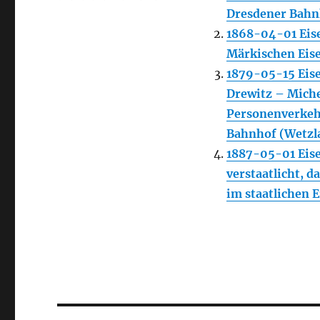
Dresdener Bahn
1868-04-01 Eis
Märkischen Eis
1879-05-15 Eis
Drewitz – Miche
Personenverkehr
Bahnhof (Wetzl
1887-05-01 Eis
verstaatlicht, 
im staatlichen 