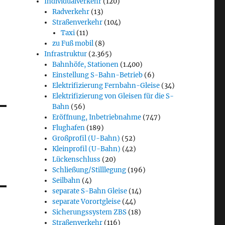
Individualverkehr
(120)
Radverkehr
(13)
Straßenverkehr
(104)
Taxi
(11)
zu Fuß mobil
(8)
Infrastruktur
(2.365)
Bahnhöfe, Stationen
(1.400)
Einstellung S-Bahn-Betrieb
(6)
Elektrifizierung Fernbahn-Gleise
(34)
Elektrifizierung von Gleisen für die S-
Bahn
(56)
Eröffnung, Inbetriebnahme
(747)
Flughafen
(189)
Großprofil (U-Bahn)
(52)
Kleinprofil (U-Bahn)
(42)
Lückenschluss
(20)
Schließung/Stilllegung
(196)
Seilbahn
(4)
separate S-Bahn Gleise
(14)
separate Vorortgleise
(44)
Sicherungssystem ZBS
(18)
Straßenverkehr
(116)