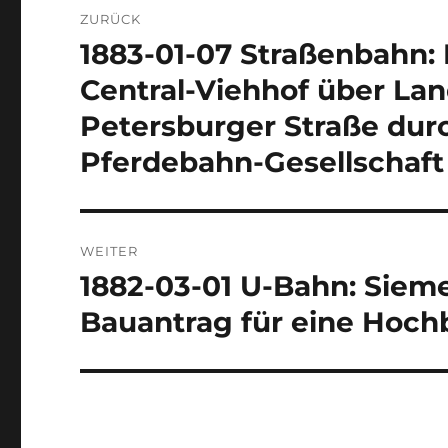
Beitragsnavigation
ZURÜCK
1883-01-07 Straßenbahn:
Vorheriger
Beitrag:
Central-Viehhof über La
Petersburger Straße durc
Pferdebahn-Gesellschaft
WEITER
1882-03-01 U-Bahn: Sieme
Nächster
Beitrag:
Bauantrag für eine Hoc