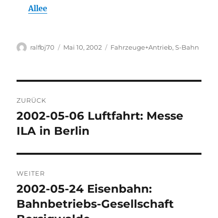
Allee
Autor
Veröffentlicht
Kategorien
ralfbj70
Mai 10, 2002
Fahrzeuge+Antrieb
,
S-Bahn
am
Beitragsnavigation
ZURÜCK
2002-05-06 Luftfahrt: Messe
Vorheriger
Beitrag:
ILA in Berlin
WEITER
2002-05-24 Eisenbahn:
Nächster
Beitrag:
Bahnbetriebs-Gesellschaft