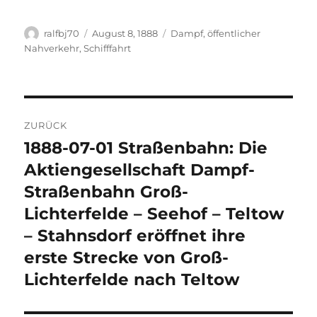
Autor
Veröffentlicht
Kategorien
ralfbj70
August 8, 1888
Dampf
,
öffentlicher
am
Nahverkehr
,
Schifffahrt
Beitragsnavigation
ZURÜCK
1888-07-01 Straßenbahn: Die
Vorheriger
Beitrag:
Aktiengesellschaft Dampf-
Straßenbahn Groß-
Lichterfelde – Seehof – Teltow
– Stahnsdorf eröffnet ihre
erste Strecke von Groß-
Lichterfelde nach Teltow