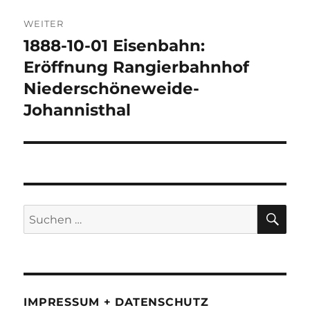
WEITER
1888-10-01 Eisenbahn:
Nächster
Beitrag:
Eröffnung Rangierbahnhof
Niederschöneweide-
Johannisthal
SU
Suchen
nach:
IMPRESSUM + DATENSCHUTZ