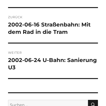
Beitragsnavigation
ZURÜCK
2002-06-16 Straßenbahn: Mit
Vorheriger
Beitrag:
dem Rad in die Tram
WEITER
2002-06-24 U-Bahn: Sanierung
Nächster
Beitrag:
U3
SU
Suchen