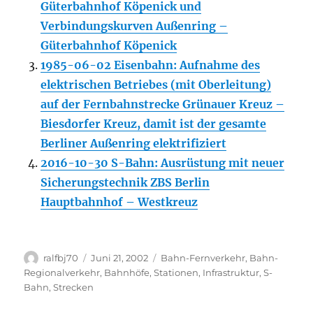
Güterbahnhof Köpenick und
Verbindungskurven Außenring –
Güterbahnhof Köpenick
1985-06-02 Eisenbahn: Aufnahme des
elektrischen Betriebes (mit Oberleitung)
auf der Fernbahn­strecke Grünauer Kreuz –
Biesdorfer Kreuz, damit ist der gesamte
Berliner Außenring elektrifiziert
2016-10-30 S-Bahn: Ausrüstung mit neuer
Sicherungstechnik ZBS Berlin
Hauptbahnhof – Westkreuz
Autor
Veröffentlicht
Kategorien
ralfbj70
Juni 21, 2002
Bahn-Fernverkehr
,
Bahn-
am
Regionalverkehr
,
Bahnhöfe, Stationen
,
Infrastruktur
,
S-
Bahn
,
Strecken