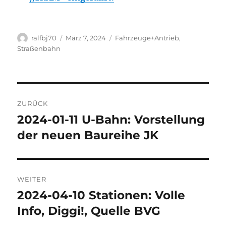
Autor
Veröffentlicht
Kategorien
ralfbj70
März 7, 2024
Fahrzeuge+Antrieb
,
am
Straßenbahn
Beitragsnavigation
ZURÜCK
2024-01-11 U-Bahn: Vorstellung
Vorheriger
Beitrag:
der neuen Baureihe JK
WEITER
2024-04-10 Stationen: Volle
Nächster
Beitrag:
Info, Diggi!, Quelle BVG