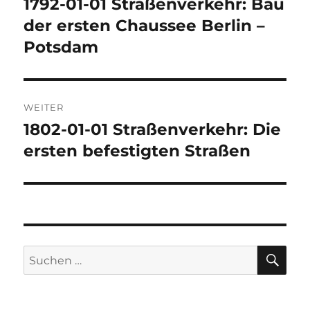
1792-01-01 Straßenverkehr: Bau
Vorheriger
Beitrag:
der ersten Chaussee Berlin –
Potsdam
WEITER
1802-01-01 Straßenverkehr: Die
Nächster
Beitrag:
ersten befestigten Straßen
SU
Suchen
nach: