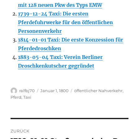
mit 128 neuen Pkw des Typs EMW
1739-12-24 Taxi: Die ersten
Pferdefuhrwerke für den öffentlichen
Personenverkehr
1814-01-01 Taxi: Die erste Konzession für
Pferdedroschken
1883-05-04 Taxi: Verein Berliner
Droschkenkutscher gegründet
Autor
Veröffentlicht
Kategorien
ralfbj70
Januar 1, 1800
öffentlicher Nahverkehr
,
am
Pferd
,
Taxi
Beitragsnavigation
ZURÜCK