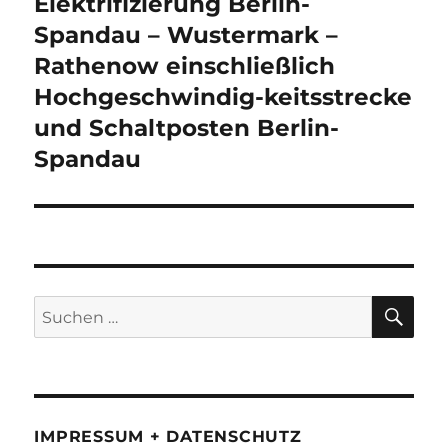
Elektrifizierung Berlin-
Spandau – Wustermark –
Rathenow einschließlich
Hochgeschwindig-keitsstrecke
und Schaltposten Berlin-
Spandau
SU
Suchen
nach:
IMPRESSUM + DATENSCHUTZ