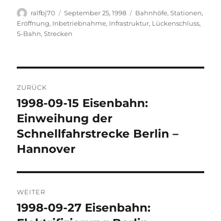
Autor
Veröffentlicht
Kategorien
ralfbj70
September 25, 1998
Bahnhöfe, Stationen
,
am
Eröffnung, Inbetriebnahme
,
Infrastruktur
,
Lückenschluss
,
S-Bahn
,
Strecken
Beitragsnavigation
ZURÜCK
1998-09-15 Eisenbahn:
Vorheriger
Beitrag:
Einweihung der
Schnellfahrstrecke Berlin –
Hannover
WEITER
1998-09-27 Eisenbahn:
Nächster
Beitrag: