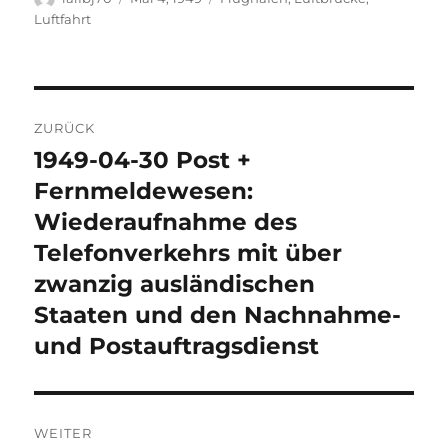
am
Luftfahrt
Beitragsnavigation
ZURÜCK
1949-04-30 Post +
Vorheriger
Beitrag:
Fernmeldewesen:
Wiederaufnahme des
Telefonverkehrs mit über
zwanzig ausländischen
Staaten und den Nachnahme-
und Postauftragsdienst
WEITER