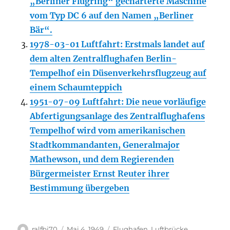
„Berliner Flugring“ gecharterte Maschine
vom Typ DC 6 auf den Namen „Berliner
Bär“.
1978-03-01 Luftfahrt: Erstmals landet auf
dem alten Zentralflughafen Berlin-
Tempelhof ein Düsenverkehrsflugzeug auf
einem Schaumteppich
1951-07-09 Luftfahrt: Die neue vorläufige
Abfertigungsanlage des Zentralflughafens
Tempelhof wird vom amerikanischen
Stadtkommandanten, Generalmajor
Mathewson, und dem Regierenden
Bürgermeister Ernst Reuter ihrer
Bestimmung übergeben
Autor
Veröffentlicht
Kategorien
ralfbj70
Mai 4, 1949
Flughafen
,
Luftbrücke
,