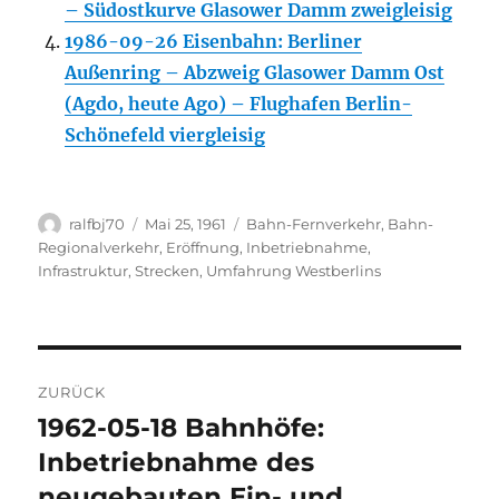
– Südostkurve Glasower Damm zweigleisig
1986-09-26 Eisenbahn: Berliner
Außenring – Abzweig Glasower Damm Ost
(Agdo, heute Ago) – Flughafen Berlin-
Schönefeld viergleisig
Autor
Veröffentlicht
Kategorien
ralfbj70
Mai 25, 1961
Bahn-Fernverkehr
,
Bahn-
am
Regionalverkehr
,
Eröffnung, Inbetriebnahme
,
Infrastruktur
,
Strecken
,
Umfahrung Westberlins
Beitragsnavigation
ZURÜCK
1962-05-18 Bahnhöfe:
Vorheriger
Beitrag:
Inbetriebnahme des
neugebauten Ein- und