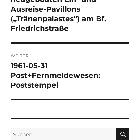
Ausreise-Pavillons
(„Tränenpalastes“) am Bf.
Friedrichstraße
WEITER
1961-05-31
Nächster
Beitrag:
Post+Fernmeldewesen:
Poststempel
SU
Suchen