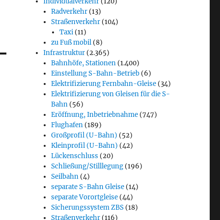
Individualverkehr
(120)
Radverkehr
(13)
Straßenverkehr
(104)
Taxi
(11)
zu Fuß mobil
(8)
Infrastruktur
(2.365)
Bahnhöfe, Stationen
(1.400)
Einstellung S-Bahn-Betrieb
(6)
Elektrifizierung Fernbahn-Gleise
(34)
Elektrifizierung von Gleisen für die S-
Bahn
(56)
Eröffnung, Inbetriebnahme
(747)
Flughafen
(189)
Großprofil (U-Bahn)
(52)
Kleinprofil (U-Bahn)
(42)
Lückenschluss
(20)
Schließung/Stilllegung
(196)
Seilbahn
(4)
separate S-Bahn Gleise
(14)
separate Vorortgleise
(44)
Sicherungssystem ZBS
(18)
Straßenverkehr
(116)