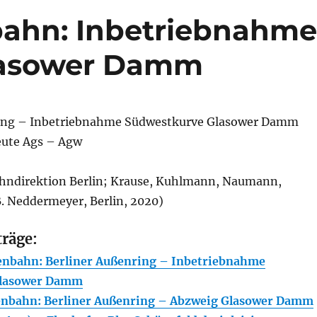
bahn: Inbetriebnahm
lasower Damm
ring – Inbetriebnahme Südwestkurve Glasower Damm
eute Ags – Agw
ahndirektion Berlin; Krause, Kuhlmann, Naumann,
B. Neddermeyer, Berlin, 2020)
träge:
enbahn: Berliner Außenring – Inbetriebnahme
Glasower Damm
enbahn: Berliner Außenring – Abzweig Glasower Damm