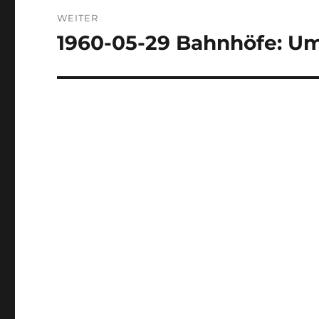
WEITER
1960-05-29 Bahnhöfe: U
Nächster
Beitrag: