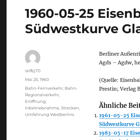
1960-05-25 Eisen
Südwestkurve G
Berliner Außen
Agds – Agdw, h
Autor
ralfbj70
Veröffentlicht
Mai 25, 1960
(Quelle: Eisenb
am
Kategorien
Bahn-Fernverkehr
,
Bahn-
Prestin; Verlag 
Regionalverkehr
,
Eröffnung,
Ähnliche Bei
Inbetriebnahme
,
Strecken
,
Umfahrung Westberlins
1961-05-25 Eis
Südwestkurve 
1983-05-17 Eis