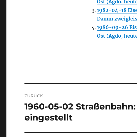
Ost (Agdo, heut
1982-04-18 Eis
Damm zweigleis
1986-09-26 Eis
Ost (Agdo, heut
Beitragsnavigation
ZURÜCK
1960-05-02 Straßenbahn: 
Vorheriger
Beitrag:
eingestellt