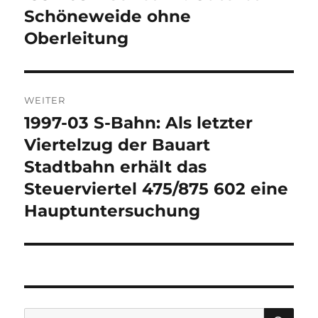
Beitrag:
Schöneweide ohne
Oberleitung
WEITER
1997-03 S-Bahn: Als letzter
Nächster
Beitrag:
Viertelzug der Bauart
Stadtbahn erhält das
Steuerviertel 475/875 602 eine
Hauptuntersuchung
SU
Suchen