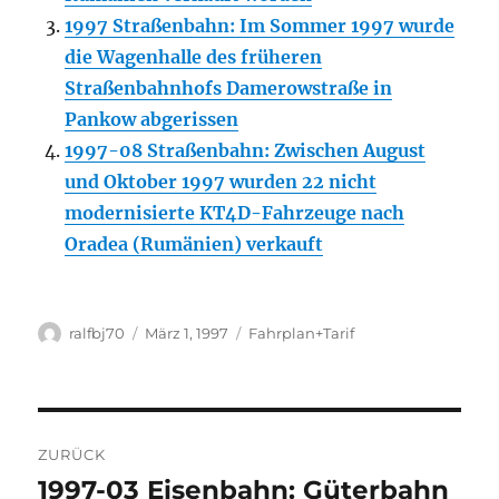
1997 Straßenbahn: Im Sommer 1997 wurde
die Wagenhalle des früheren
Straßenbahnhofs Damerowstraße in
Pankow abgerissen
1997-08 Straßenbahn: Zwischen August
und Oktober 1997 wurden 22 nicht
modernisierte KT4D-Fahrzeuge nach
Oradea (Rumänien) verkauft
Autor
Veröffentlicht
Kategorien
ralfbj70
März 1, 1997
Fahrplan+Tarif
am
Beitragsnavigation
ZURÜCK
1997-03 Eisenbahn: Güterbahn
Vorheriger