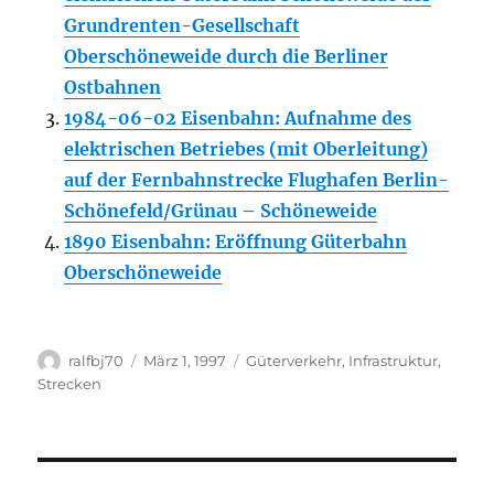
Grundrenten-Gesellschaft
Oberschöneweide durch die Berliner
Ostbahnen
1984-06-02 Eisenbahn: Aufnahme des
elektrischen Betriebes (mit Oberleitung)
auf der Fernbahn­strecke Flughafen Berlin-
Schönefeld/Grünau – Schöneweide
1890 Eisenbahn: Eröffnung Güterbahn
Oberschöneweide
Autor
Veröffentlicht
Kategorien
ralfbj70
März 1, 1997
Güterverkehr
,
Infrastruktur
,
am
Strecken
Beitragsnavigation