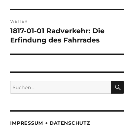
WEITER
1817-01-01 Radverkehr: Die
Nächster
Beitrag:
Erfindung des Fahrrades
SU
Suchen
nach:
IMPRESSUM + DATENSCHUTZ