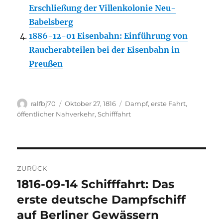
Erschließung der Villenkolonie Neu-
Babelsberg
1886-12-01 Eisenbahn: Einführung von
Raucherabteilen bei der Eisenbahn in
Preußen
Autor
Veröffentlicht
Kategorien
ralfbj70
Oktober 27, 1816
Dampf
,
erste Fahrt
,
am
öffentlicher Nahverkehr
,
Schifffahrt
Beitragsnavigation
ZURÜCK
1816-09-14 Schifffahrt: Das
Vorheriger
Beitrag:
erste deutsche Dampfschiff
auf Berliner Gewässern